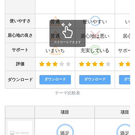
使いやすさ
普通
使いやすい
いま
居心地の良さ
普通
居心地は悪い
居心
スクロールできます
サポート
いまいち
充実
している
サポー
評価
ダウンロード
ダウンロード
ダウンロード
ダウン
テーマ比較表
項目
項目
満足
満足