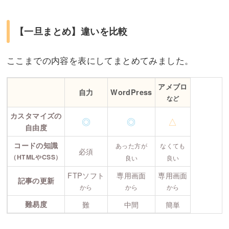
【一旦まとめ】違いを比較
ここまでの内容を表にしてまとめてみました。
アメブロ
自力
WordPress
など
カスタマイズの
◎
◎
△
自由度
コードの知識
あった方が
なくても
必須
（HTMLやCSS）
良い
良い
FTPソフト
専用画面
専用画面
記事の更新
から
から
から
難易度
難
中間
簡単