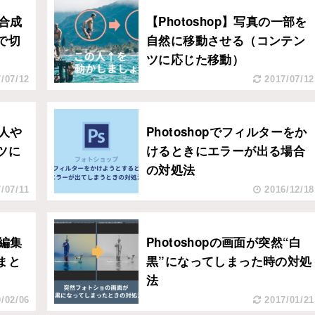
を合成
【Photoshop】写真の一部を
で切
自然に移動させる（コンテン
ツに応じた移動）
/07/12
2017/07/12
の人や
Photoshopでフィルターをか
ツに
けるときにエラーが出る場合
の対処法
/07/11
2016/12/18
：編集
Photoshopの画面が突然“白
まと
黒”になってしまった時の対処
法
/02/06
2017/01/21