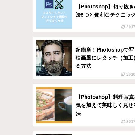
【Photoshop】切り抜
法5つと便利なテクニッ
2017
超簡単！Photoshopで
映画風にレタッチ（加工
る方法
2018
【Photoshop】料理写
気を加えて美味しく見せ
法
2017