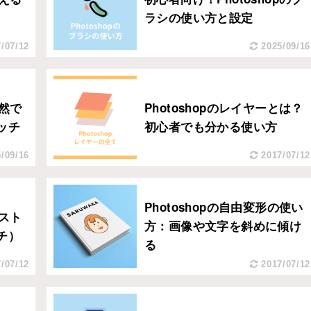
）
ラシの使い方と設定
/07/12
2025/09/16
自然で
Photoshopのレイヤーとは？
ッチ
初心者でも分かる使い方
/09/16
2017/07/12
Photoshopの自由変形の使い
ラスト
方：画像や文字を斜めに傾け
チ）
る
/07/12
2017/07/12