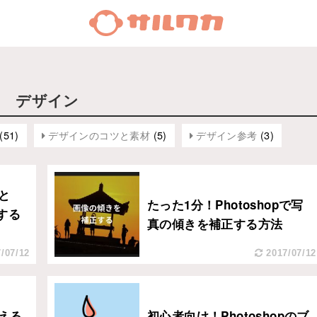
デザイン
(51)
デザインのコツと素材
(5)
デザイン参考
(3)
まと
たった1分！Photoshopで写
する
真の傾きを補正する方法
/07/12
2017/07/12
換える
初心者向け！Photoshopのブ