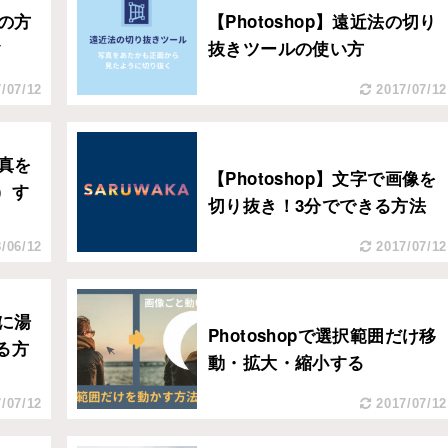
きの方
【Photoshop】遠近法の切り
ク
抜きツールの使い方
/07/12
2017/07/12
写真を
【Photoshop】文字で画像を
）す
切り抜き！3分でできる方法
/06/12
2017/07/12
真に湯
Photoshopで選択範囲だけ移
る方
動・拡大・縮小する
/07/12
2017/07/12