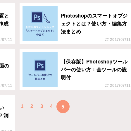
配置と
Photoshopのスマートオブジ
作成
ェクトとは？使い方・編集方
法まとめ
/07/11
2017/07/11
【保存版】Photoshopツール
画面の
バーの使い方：全ツールの説
明付
/07/11
2017/07/11
1
2
3
4
使い
5
？消