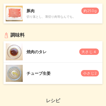
豚肉
約250g
切り落とし、薄切り肉等なんでも。
調味料
焼肉のタレ
大さじ４
チューブ生姜
小さじ2
レシピ