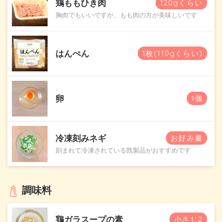
鶏ももひき肉
120gくらい
胸肉でもいいですが、もも肉の方が美味しいです
はんぺん
1枚(110gくらい)
卵
1個
冷凍刻みネギ
お好み量
刻まれて冷凍されている既製品がおすすめです
調味料
鶏ガラスープの素
小さじ2