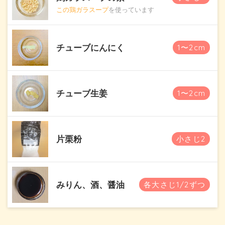
この鶏ガラスープ
を使っています
チューブにんにく
1〜2cm
チューブ生姜
1〜2cm
片栗粉
小さじ2
みりん、酒、醤油
各大さじ1/2ずつ