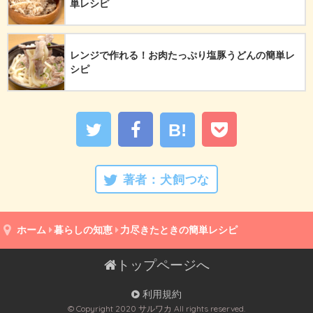
単レシピ
レンジで作れる！お肉たっぷり塩豚うどんの簡単レ
シピ
B!
著者：
犬飼つな
ホーム
暮らしの知恵
力尽きたときの簡単レシピ
トップページへ
利用規約
© Copyright 2020 サルワカ All rights reserved.