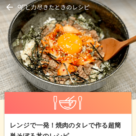
レンジで一発！焼肉のタレで作る超簡
単そぼろ丼のレシピ