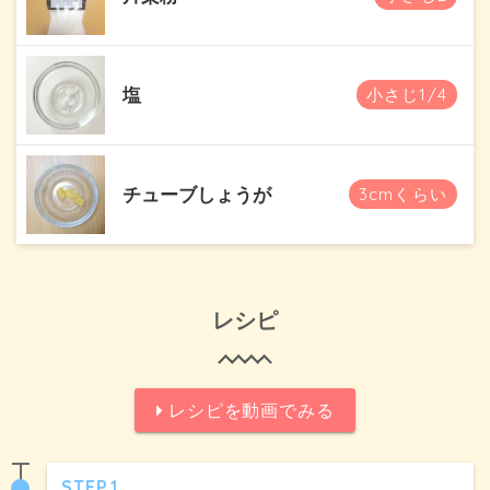
塩
小さじ1/4
チューブしょうが
3cmくらい
レシピ
レシピを動画でみる
STEP.1