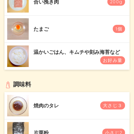
合い挽き肉
200g
たまご
1個
温かいごはん、キムチや刻み海苔など
お好み量
調味料
焼肉のタレ
大さじ３
片栗粉
小さじ2