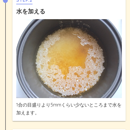
STEP.2
水を加える
1合の目盛りより5mmくらい少ないところまで水を
加えます。