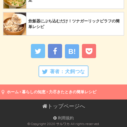
足
炊飯器にぶち込むだけ！ツナガーリックピラフの簡
単レシピ
B!
著者：
犬飼つな
ホーム
暮らしの知恵
力尽きたときの簡単レシピ
トップページへ
利用規約
© Copyright 2020 サルワカ All rights reserved.