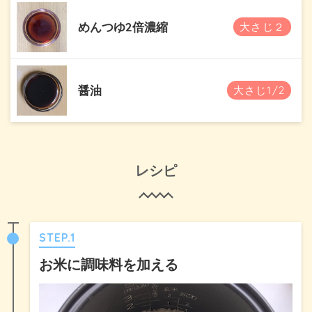
めんつゆ2倍濃縮
大さじ２
醤油
大さじ1/2
レシピ
STEP.1
お米に調味料を加える