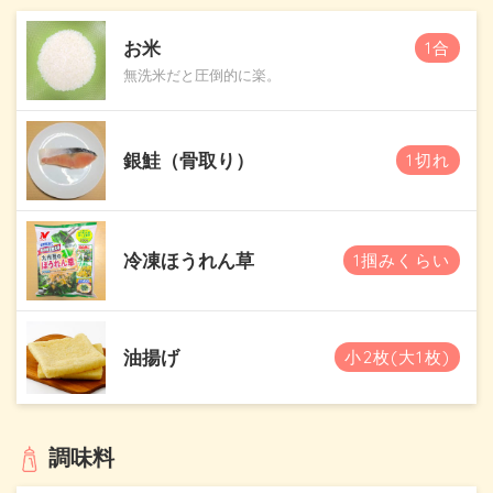
お米
1合
無洗米だと圧倒的に楽。
銀鮭（骨取り）
1切れ
冷凍ほうれん草
1掴みくらい
油揚げ
小2枚(大1枚)
調味料