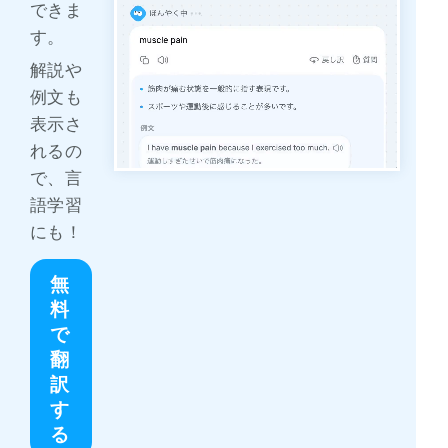
できま
す。
解説や
例文も
表示さ
れるの
で、言
語学習
にも！
無
料
で
翻
訳
す
る