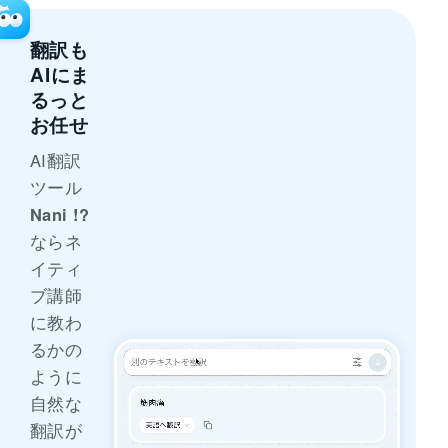
翻訳も
AI
にま
るっと
お任せ
AI翻訳
ツール
Nani !?
ならネ
イティ
ブ講師
に教わ
るかの
ように
自然な
翻訳が