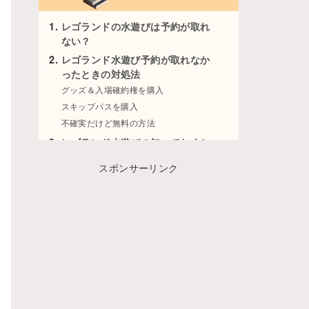
レゴランドの水遊びは予約が取れ
ない？
レゴランド水遊び予約が取れなか
ったときの対処法
グッズ＆入場確約権を購入
スキップパスを購入
不確実だけど無料の方法
レゴランド水遊びの知っておくと
よい情報
スポンサーリンク
水遊び場の場所とおすすめルート
更衣室はどんなかんじ？
ウォーターメイズ・スプラッシュパッド
はどんなかんじ？
ウォーターメイズ・スプラッシュパッド
の混雑具合は？
水遊びは早めに行って並んだほうがい
い？
レゴランド水遊びのおすすめの服