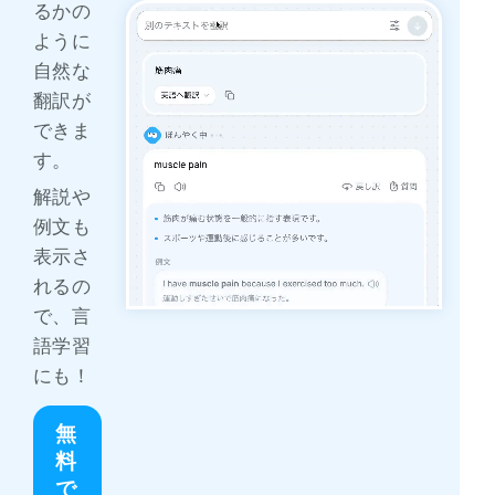
るかの
ように
自然な
翻訳が
できま
す。
解説や
例文も
表示さ
れるの
で、言
語学習
にも！
無
料
で