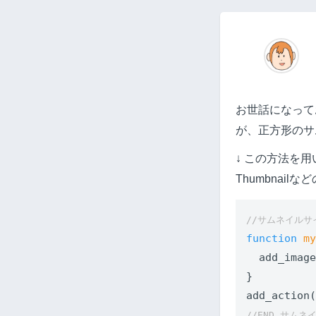
お世話になって
が、正方形のサ
↓ この方法を用い
Thumbnai
//サムネイルサ
function
m
  add_imag
}

add_action
//END サム