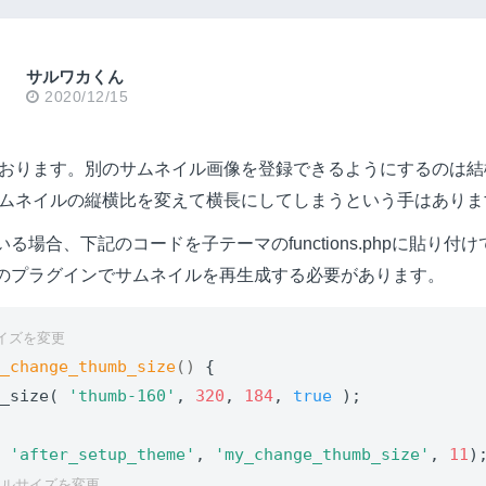
サルワカくん
2020/12/15
おります。別のサムネイル画像を登録できるようにするのは結
ムネイルの縦横比を変えて横長にしてしまうという手はありま
る場合、下記のコードを子テーマのfunctions.phpに貼り付けてRe
lなどのプラグインでサムネイルを再生成する必要があります。
イズを変更
y_change_thumb_size
()
{

e_size( 
'thumb-160'
, 
320
, 
184
, 
true
 );

( 
'after_setup_theme'
, 
'my_change_thumb_size'
, 
11
ネイルサイズを変更