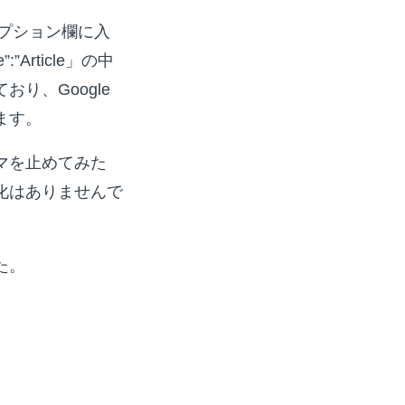
クリプション欄に入
:”Article」の中
り、Google
ます。
マを止めてみた
化はありませんで
た。