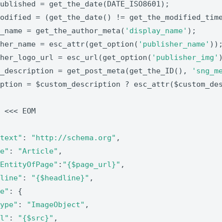
ublished = get_the_date(DATE_ISO8601);

odified = (get_the_date() != get_the_modified_time
r_name = get_the_author_meta(
'display_name'
);

sher_name = esc_attr(get_option(
'publisher_name'
));
sher_logo_url = esc_url(get_option(
'publisher_img'
m_description = get_post_meta(get_the_ID(), 
'sng_m
ption = $custom_description ? esc_attr($custom_des
 <<< EOM

ntext"
: 
"http://schema.org"
,

pe"
: 
"Article"
,

nEntityOfPage"
:
"{$page_url}"
,

dline"
: 
"{$headline}"
,

ge"
: {

type"
: 
"ImageObject"
,

rl"
: 
"{$src}"
,
