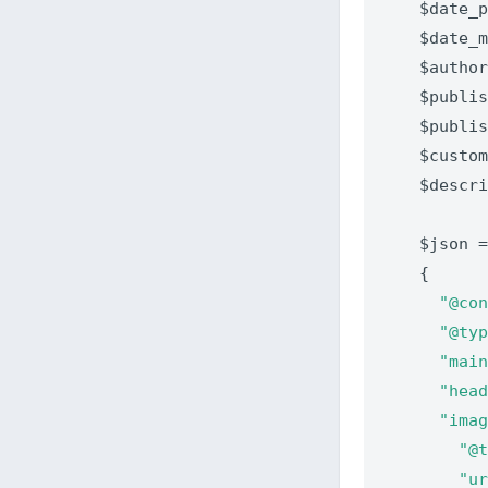
    $date_p
    $date_m
    $autho
    $publi
    $publi
    $custo
    $descri
    $json =
    {

"@co
"@ty
"mai
"hea
"ima
"@
"u