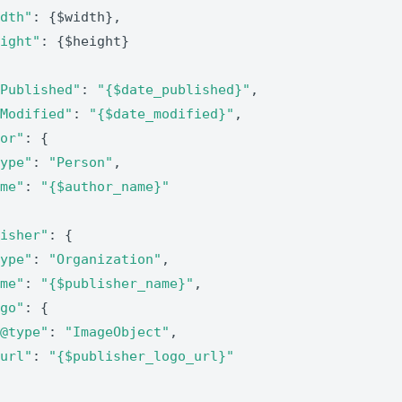
idth"
: {$width},

eight"
: {$height}

ePublished"
: 
"{$date_published}"
,

eModified"
: 
"{$date_modified}"
,

hor"
: {

type"
: 
"Person"
,

ame"
: 
"{$author_name}"
lisher"
: {

type"
: 
"Organization"
,

ame"
: 
"{$publisher_name}"
,

ogo"
: {

"@type"
: 
"ImageObject"
,

"url"
: 
"{$publisher_logo_url}"