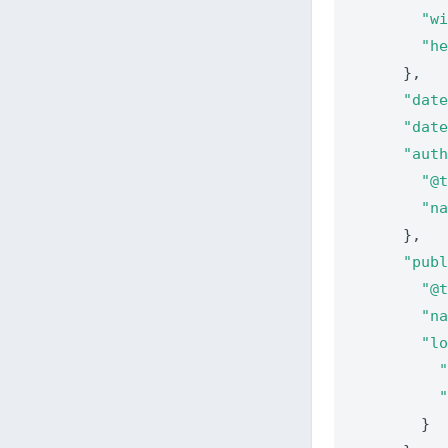
"w
"h
      },

"dat
"dat
"aut
"@
"n
      },

"pub
"@
"n
"l
        }
