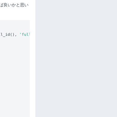
れば良いかと思い
il_id(), 
'full'
);
