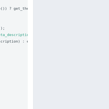
()) ? get_the_modified_date(DATE_ISO8601) : get_th


));

eta_description'
, 
true
);

cription) : esc_attr(get_the_excerpt());
