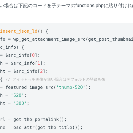
場合は下記のコードを子テーマのfunctions.phpに貼り付け
insert_json_ld
()
{

nfo = wp_get_attachment_image_src(get_post_thumbna
c_info) {

 = $src_info[
0
];

th = $src_info[
1
];

ght = $src_info[
2
];

 { 
// アイキャッチ画像が無い場合はデフォルトの登録画像
 = featured_image_src(
'thumb-520'
);

th = 
'520'
;

ght = 
'300'
;

rl = get_the_permalink();

ne = esc_attr(get_the_title());
