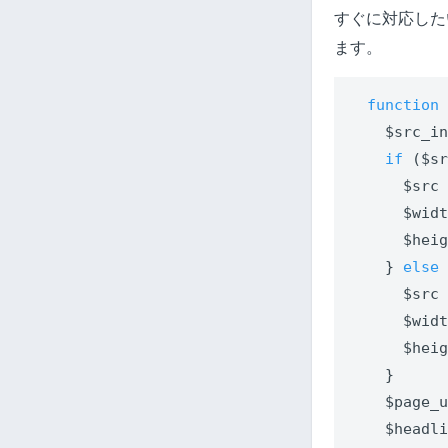
すぐに対応したい
ます。
function
    $src_i
if
 ($sr
      $src
      $wid
      $hei
    } 
else
      $src
      $wid
      $hei
    }

    $page_u
    $headli