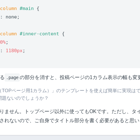
-column
#main
 {

h
: none;

-column
#inner-content
 {

00%
;

h
: 
1180px
;

ある
の部分を消すと、投稿ページの1カラム表示の幅も変
.page
（TOPページ用1カラム）」のテンプレートを使えば簡単に実現は
問題ないのでしょうか？
りません。トップページ以外に使ってもOKです。ただし、タイ
されないので、ご自身でタイトル部分を書く必要があると思い