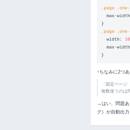
.page
.one
max-widt
.page
.one
width
: 
1
max-widt
}
↑ちなみに2つ
「固定ページ
複数使うのは
→はい、問題あ
グ）が自動出力