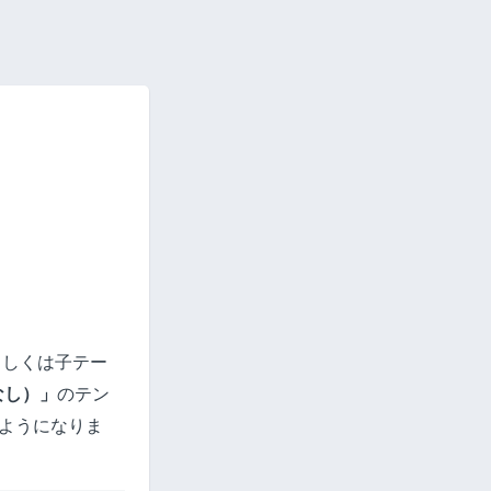
もしくは子テー
なし）」
のテン
ようになりま