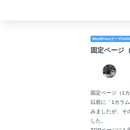
WordPressテーマSA
固定ページ
固定ページ（1
以前に「1カラ
みましたが、そ
した。
TOPページにも