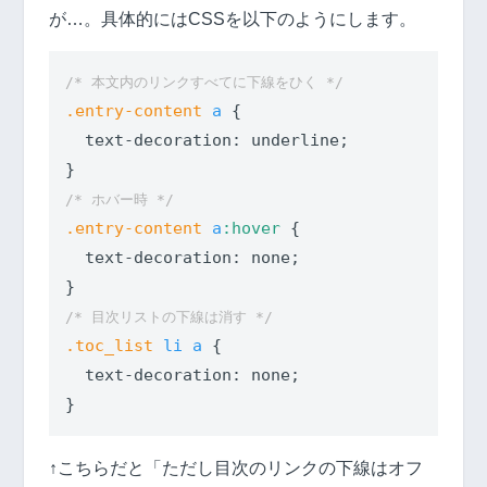
が…。具体的にはCSSを以下のようにします。
/* 本文内のリンクすべてに下線をひく */
.entry-content
a
 {

text-decoration
: underline;

/* ホバー時 */
.entry-content
a
:hover
 {

text-decoration
: none;

/* 目次リストの下線は消す */
.toc_list
li
a
 {

text-decoration
: none;

↑こちらだと「ただし目次のリンクの下線はオフ