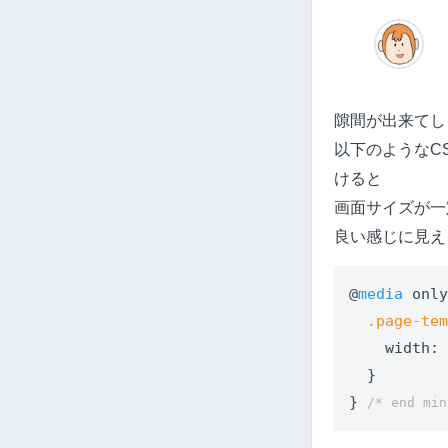
隙間が出来てし
以下のようなC
けると
画面サイズが一
良い感じに見え
@
media
 onl
.page-te
width
:
  }

} 
/* end min