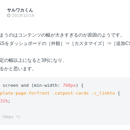
サルワカくん
2019/12/18
まうのはコンテンツの幅が大きすぎるのが原因のようです。
SSをダッシュボードの［外観］⇒［カスタマイズ］⇒［追加C
定の幅以上になると3列になり、
るかと思います。
y screen and (min-width: 
768px
) {

mplate-page-forfront
.catpost-cards
.c_linkto
 {

 
31%
;

 768px */