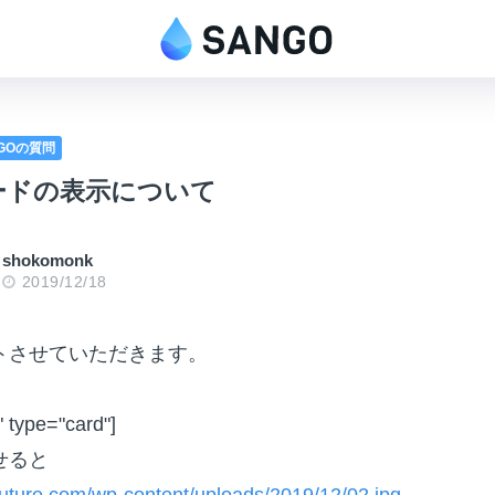
NGOの質問
ードの表示について
shokomonk
2019/12/18
トさせていただきます。
" type="card"]
せると
-future.com/wp-content/uploads/2019/12/02.jpg