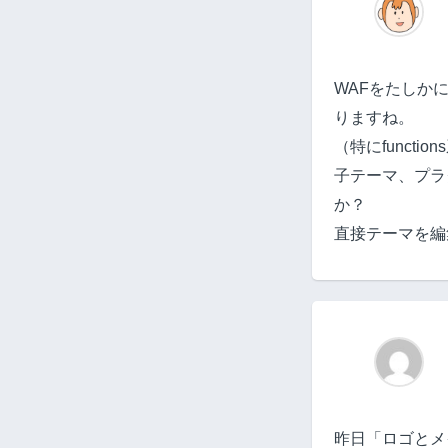
WAFをたしか
りますね。
（特にfunc
子テーマ、プラ
か？
直接テーマを編
昨日「ロゴとメ