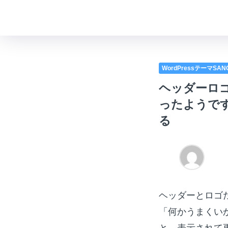
WordPressテーマSA
ヘッダーロ
ったようで
る
ヘッダーとロゴ
「何かうまくい
と、表示されて