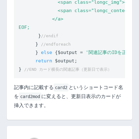
              <span class="longc_img">
{$img
              <span class="longc_content c_
            </a>

EOF;
       }
//endif
      } 
//endforeach
      }	
else
 {$output = 
'関連記事のIDを正しく
return
 $output;

} 
//END カード横長の関連記事（更新日で表示）
記事内に記載する
というショートコード名
card2
を
に変えると、更新日表示のカードが
card2mod
挿入できます。