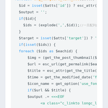
  $id = 
isset
($atts[
'id'
]) ? esc_attr($atts
  $output = 
''
;

if
($id){

    $ids = (explode(
','
,$id));
//一旦配列に
  }

  $target = 
isset
($atts[
'target'
]) ? 
' targ
if
(
isset
($ids)) {

foreach
 ($ids 
as
 $eachid) {

      $img = (get_the_post_thumbnail($eachi
      $url = esc_url(get_permalink($eachid)
      $title = esc_attr(get_the_title($eachi
      $time = get_the_modified_date(
'Y.m.d'
      $icon_name = get_option(
'use_fontawes
if
($url && $title) {

      $output .= 
<<<EOF

            <a class="c_linkto longc_linkto