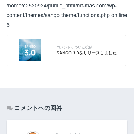
/home/c2520924/public_html/mf-mas.com/wp-
content/themes/sango-theme/functions.php on line
6
SANGO 3.0をリリースしました
コメントへの回答