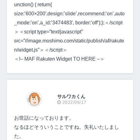
unction() { return{
size:’600×200′,design:’slide’,recommend:’on’,auto
_mode:’on’,a_id:’3474483′, border:’off’};};＜/script
＞＜script type=”text/javascript”
src=”//image.moshimo.com/static/publish/af/rakute
n/widget.js”＞＜/script＞
＜!– MAF Rakuten Widget TO HERE –＞
サルワカくん
2022/06/17
お世話になっております。
なるほどそういうことですね。失礼いたしまし
た。