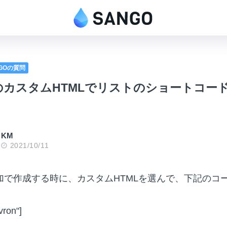
NGOの質問
のカスタムHTMLでリストのショートコー
KM
2021/10/11
加で作成する時に、カスタムHTMLを選んで、下記のコ
evron"]