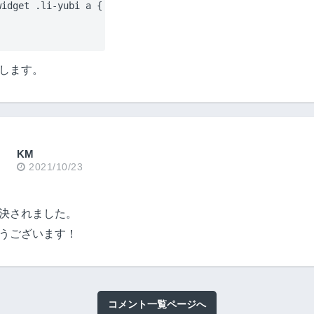
widget .li-yubi a {
します。
KM
2021/10/23
決されました。
うございます！
コメント一覧ページへ