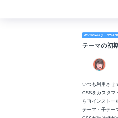
WordPressテーマSA
テーマの初
いつも利用させ
CSSをカスタ
ら再インストー
テーマ・子テー
CSSが受け継