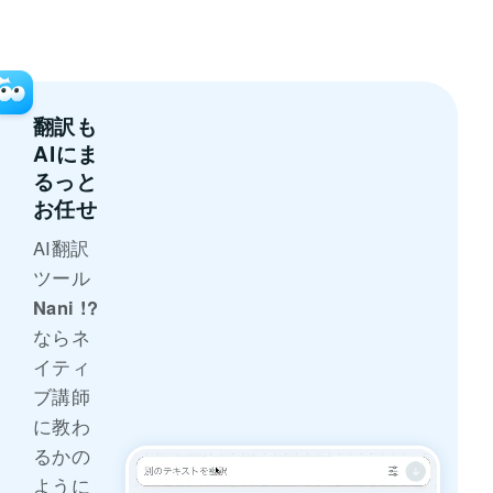
翻訳も
AI
にま
るっと
お任せ
AI翻訳
ツール
Nani !?
ならネ
イティ
ブ講師
に教わ
るかの
ように