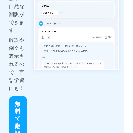
自然な
翻訳が
できま
す。
解説や
例文も
表示さ
れるの
で、言
語学習
にも！
無
料
で
翻