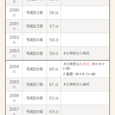
年
2080
令和62年
56
歳
年
2081
令和63年
57
歳
年
2082
令和64年
58
歳
年
2083
令和65年
59
👴🏻男性なら前厄
歳
年
👴🏻男性なら
本厄
（数え年で
2084
令和66年
60
61歳）
歳
年
🎉還暦
（数え年で61歳）
2085
令和67年
61
👴🏻男性なら後厄
歳
年
2086
令和68年
62
歳
年
2087
令和69年
63
歳
年