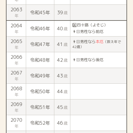
2063
令和45年
39
歳
年
2064
4️⃣四十路（よそじ）
令和46年
40
歳
年
👨🏻男性なら前厄
2065
👨🏻男性なら
本厄
（数え年で
令和47年
41
歳
42歳）
年
2066
令和48年
42
👨🏻男性なら後厄
歳
年
2067
令和49年
43
歳
年
2068
令和50年
44
歳
年
2069
令和51年
45
歳
年
2070
令和52年
46
歳
年