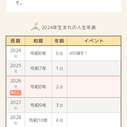
す。
2024年生まれの人生年表
西暦
和暦
年齢
イベント
2024
令和6年
0
👶🏻誕生！
歳
年
2025
令和7年
1
歳
年
2026
令和8年
2
年
歳
今ここ
2027
令和9年
3
歳
年
2028
令和10年
4
歳
年