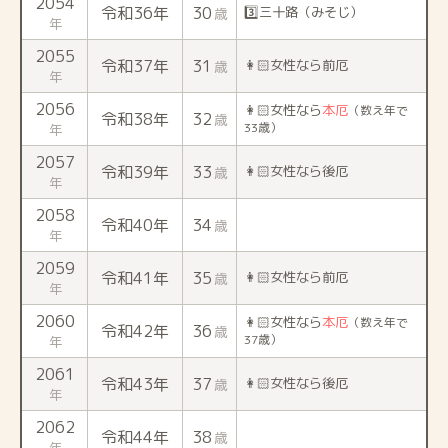
2054
令和36年
30
3️⃣三十路（みそじ）
歳
年
2055
令和37年
31
👩🏻女性なら前厄
歳
年
2056
👩🏻女性なら
本厄
（数え年で
令和38年
32
歳
33歳）
年
2057
令和39年
33
👩🏻女性なら後厄
歳
年
2058
令和40年
34
歳
年
2059
令和41年
35
👩🏻女性なら前厄
歳
年
2060
👩🏻女性なら
本厄
（数え年で
令和42年
36
歳
37歳）
年
2061
令和43年
37
👩🏻女性なら後厄
歳
年
2062
令和44年
38
歳
年