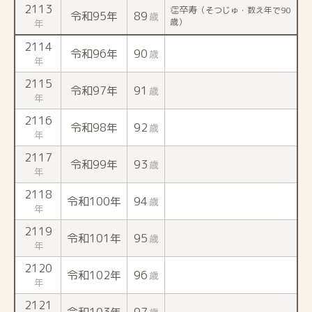
2113
👏卒寿
（そつじゅ・数え年で90
令和95年
89
歳
歳）
年
2114
令和96年
90
歳
年
2115
令和97年
91
歳
年
2116
令和98年
92
歳
年
2117
令和99年
93
歳
年
2118
令和100年
94
歳
年
2119
令和101年
95
歳
年
2120
令和102年
96
歳
年
2121
令和103年
97