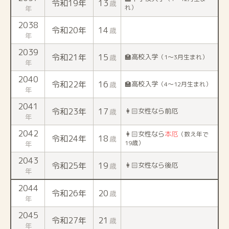
令和19年
13
歳
れ）
年
2038
令和20年
14
歳
年
2039
令和21年
15
🏫高校入学
歳
（1〜3月生まれ）
年
2040
令和22年
16
🏫高校入学
歳
（4〜12月生まれ）
年
2041
令和23年
17
👩🏻女性なら前厄
歳
年
2042
👩🏻女性なら
本厄
（数え年で
令和24年
18
歳
19歳）
年
2043
令和25年
19
👩🏻女性なら後厄
歳
年
2044
令和26年
20
歳
年
2045
令和27年
21
歳
年