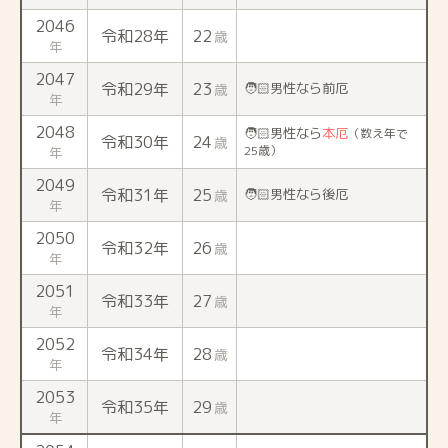
2046
令和28年
22
歳
年
2047
令和29年
23
🧑🏻男性なら前厄
歳
年
2048
🧑🏻男性なら
本厄
（数え年で
令和30年
24
歳
25歳）
年
2049
令和31年
25
🧑🏻男性なら後厄
歳
年
2050
令和32年
26
歳
年
2051
令和33年
27
歳
年
2052
令和34年
28
歳
年
2053
令和35年
29
歳
年