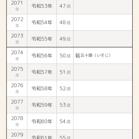
2071
令和53年
47
歳
年
2072
令和54年
48
歳
年
2073
令和55年
49
歳
年
2074
令和56年
50
4️⃣五十路（いそじ）
歳
年
2075
令和57年
51
歳
年
2076
令和58年
52
歳
年
2077
令和59年
53
歳
年
2078
令和60年
54
歳
年
2079
令和61年
55
歳