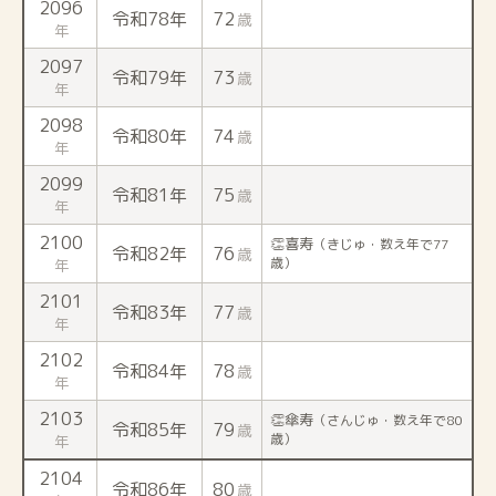
2096
令和78年
72
歳
年
2097
令和79年
73
歳
年
2098
令和80年
74
歳
年
2099
令和81年
75
歳
年
2100
👏喜寿
（きじゅ・数え年で77
令和82年
76
歳
歳）
年
2101
令和83年
77
歳
年
2102
令和84年
78
歳
年
2103
👏傘寿
（さんじゅ・数え年で80
令和85年
79
歳
歳）
年
2104
令和86年
80
歳