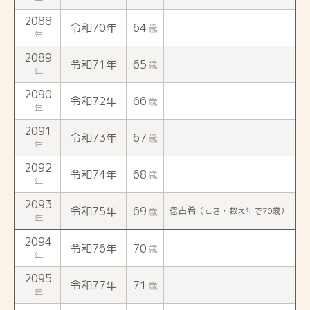
2088
令和70年
64
歳
年
2089
令和71年
65
歳
年
2090
令和72年
66
歳
年
2091
令和73年
67
歳
年
2092
令和74年
68
歳
年
2093
令和75年
69
👏古希
歳
（こき・数え年で70歳）
年
2094
令和76年
70
歳
年
2095
令和77年
71
歳
年