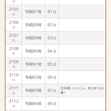
年
2105
令和87年
81
歳
年
2106
令和88年
82
歳
年
2107
令和89年
83
歳
年
2108
令和90年
84
歳
年
2109
令和91年
85
歳
年
2110
令和92年
86
歳
年
2111
👏米寿
（べいじゅ・数え年で88
令和93年
87
歳
歳）
年
2112
令和94年
88
歳
年