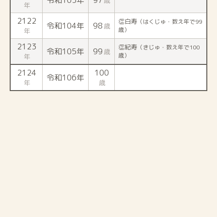
歳
年
2122
👏白寿
（はくじゅ・数え年で99
令和104年
98
歳
歳）
年
2123
👏紀寿
（きじゅ・数え年で100
令和105年
99
歳
歳）
年
2124
100
令和106年
年
歳