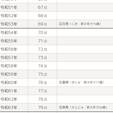
令和51年
67
歳
令和52年
68
歳
令和53年
69
👏古希
歳
（こき・数え年で70歳）
令和54年
70
歳
令和55年
71
歳
令和56年
72
歳
令和57年
73
歳
令和58年
74
歳
令和59年
75
歳
令和60年
76
👏喜寿
歳
（きじゅ・数え年で77歳）
令和61年
77
歳
令和62年
78
歳
令和63年
79
👏傘寿
歳
（さんじゅ・数え年で80歳）