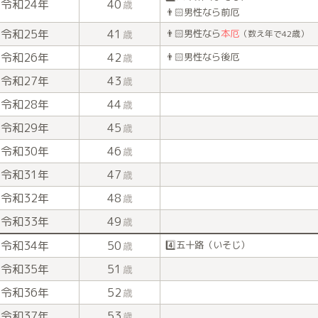
令和24年
40
歳
👨🏻男性なら前厄
令和25年
41
👨🏻男性なら
本厄
歳
（数え年で42歳）
令和26年
42
👨🏻男性なら後厄
歳
令和27年
43
歳
令和28年
44
歳
令和29年
45
歳
令和30年
46
歳
令和31年
47
歳
令和32年
48
歳
令和33年
49
歳
令和34年
50
4️⃣五十路（いそじ）
歳
令和35年
51
歳
令和36年
52
歳
令和37年
53
歳