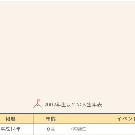
2002年生まれの人生年表
和暦
年齢
イベン
平成14年
0
👶🏻誕生！
歳