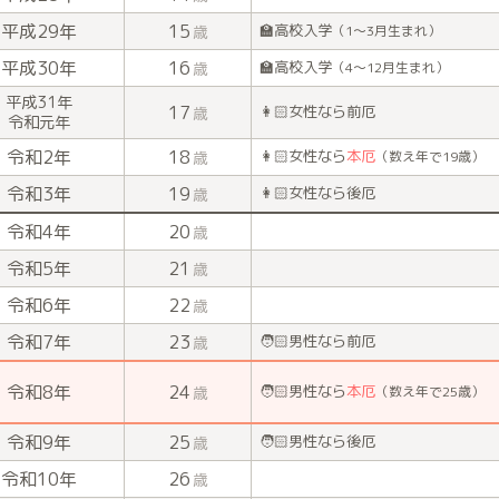
平成29年
15
🏫高校入学
歳
（1〜3月生まれ）
平成30年
16
🏫高校入学
歳
（4〜12月生まれ）
平成31年
17
👩🏻女性なら前厄
歳
令和元年
令和2年
18
👩🏻女性なら
本厄
歳
（数え年で19歳）
令和3年
19
👩🏻女性なら後厄
歳
令和4年
20
歳
令和5年
21
歳
令和6年
22
歳
令和7年
23
🧑🏻男性なら前厄
歳
令和8年
24
🧑🏻男性なら
本厄
歳
（数え年で25歳）
令和9年
25
🧑🏻男性なら後厄
歳
令和10年
26
歳