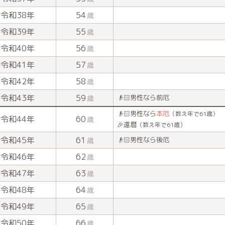
令和38年
54
歳
令和39年
55
歳
令和40年
56
歳
令和41年
57
歳
令和42年
58
歳
令和43年
59
👴🏻男性なら前厄
歳
👴🏻男性なら
本厄
（数え年で61歳）
令和44年
60
歳
🎉還暦
（数え年で61歳）
令和45年
61
👴🏻男性なら後厄
歳
令和46年
62
歳
令和47年
63
歳
令和48年
64
歳
令和49年
65
歳
令和50年
66
歳