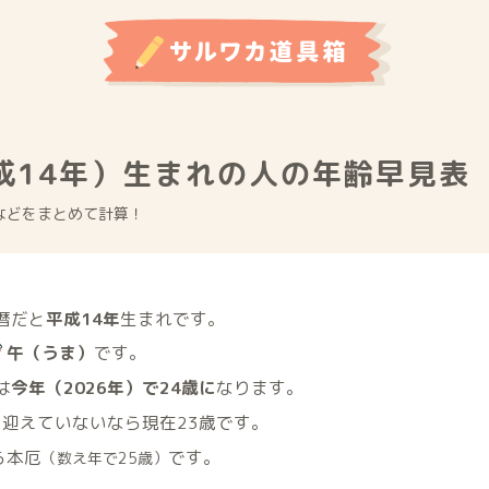
平成14年）生まれの人の年齢早見表
などをまとめて計算！
和暦だと
平成14年
生まれです。
午（うま）
です。
は
今年（2026年）で24歳に
なります。
迎えていないなら現在23歳です。
ら
本厄
です。
（数え年で25歳）