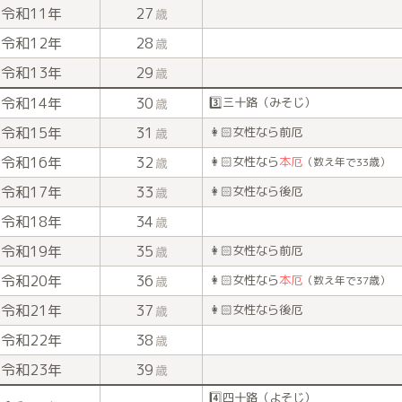
令和11年
27
歳
令和12年
28
歳
令和13年
29
歳
令和14年
30
3️⃣三十路（みそじ）
歳
令和15年
31
👩🏻女性なら前厄
歳
令和16年
32
👩🏻女性なら
本厄
歳
（数え年で33歳）
令和17年
33
👩🏻女性なら後厄
歳
令和18年
34
歳
令和19年
35
👩🏻女性なら前厄
歳
令和20年
36
👩🏻女性なら
本厄
歳
（数え年で37歳）
令和21年
37
👩🏻女性なら後厄
歳
令和22年
38
歳
令和23年
39
歳
4️⃣四十路（よそじ）