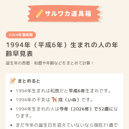
2026年最新版
1994年（平成6年）生まれの人の年
齢早見表
誕生年の西暦・和暦や年齢などをまとめて計算！
まとめると
1994年生まれは和暦だと
平成6年
生まれです。
1994年の干支は
戌（いぬ）
です。
1994年生まれの人は
今年（2026年）で32歳に
な
ります。
まだ今年の誕生日を迎えていないなら現在31歳で