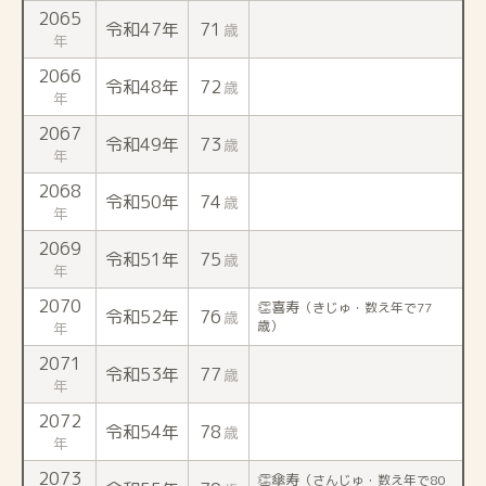
2065
令和47年
71
歳
年
2066
令和48年
72
歳
年
2067
令和49年
73
歳
年
2068
令和50年
74
歳
年
2069
令和51年
75
歳
年
2070
👏喜寿
（きじゅ・数え年で77
令和52年
76
歳
歳）
年
2071
令和53年
77
歳
年
2072
令和54年
78
歳
年
2073
👏傘寿
（さんじゅ・数え年で80