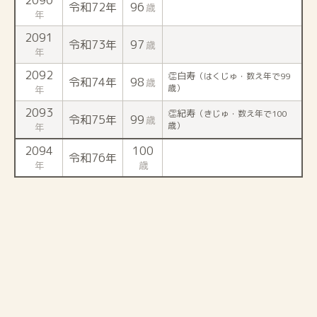
2090
令和72年
96
歳
年
2091
令和73年
97
歳
年
2092
👏白寿
（はくじゅ・数え年で99
令和74年
98
歳
歳）
年
2093
👏紀寿
（きじゅ・数え年で100
令和75年
99
歳
歳）
年
2094
100
令和76年
年
歳