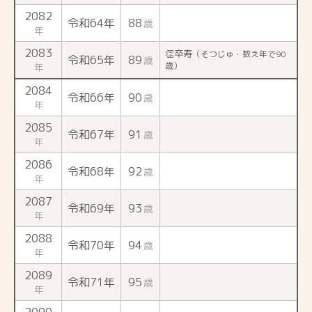
2082
令和64年
88
歳
年
2083
👏卒寿
（そつじゅ・数え年で90
令和65年
89
歳
歳）
年
2084
令和66年
90
歳
年
2085
令和67年
91
歳
年
2086
令和68年
92
歳
年
2087
令和69年
93
歳
年
2088
令和70年
94
歳
年
2089
令和71年
95
歳
年