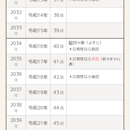
年
2032
令和14年
38
歳
年
2033
令和15年
39
歳
年
2034
4️⃣四十路（よそじ）
令和16年
40
歳
年
👨🏻男性なら前厄
2035
👨🏻男性なら
本厄
（数え年で42
令和17年
41
歳
歳）
年
2036
令和18年
42
👨🏻男性なら後厄
歳
年
2037
令和19年
43
歳
年
2038
令和20年
44
歳
年
2039
令和21年
45
歳
年