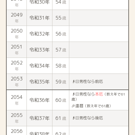
令和30年
54
歳
年
2049
令和31年
55
歳
年
2050
令和32年
56
歳
年
2051
令和33年
57
歳
年
2052
令和34年
58
歳
年
2053
令和35年
59
👴🏻男性なら前厄
歳
年
👴🏻男性なら
本厄
（数え年で61
2054
令和36年
60
歳）
歳
年
🎉還暦
（数え年で61歳）
2055
令和37年
61
👴🏻男性なら後厄
歳
年
2056
令和38年
62
歳