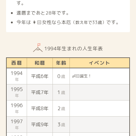
す。
還暦まであと28年です。
今年は 👩🏻女性なら
本厄
です。
（数え年で33歳）
1994年生まれの人生年表
西暦
和暦
年齢
イベント
1994
平成6年
0
👶🏻誕生！
歳
年
1995
平成7年
1
歳
年
1996
平成8年
2
歳
年
1997
平成9年
3
歳
年