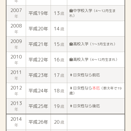
年
2007
🏫中学校入学
（4〜12月生ま
平成19年
13
歳
れ）
年
2008
平成20年
14
歳
年
2009
平成21年
15
🏫高校入学
歳
（1〜3月生まれ）
年
2010
平成22年
16
🏫高校入学
歳
（4〜12月生まれ）
年
2011
平成23年
17
👩🏻女性なら前厄
歳
年
2012
👩🏻女性なら
本厄
（数え年で19
平成24年
18
歳
歳）
年
2013
平成25年
19
👩🏻女性なら後厄
歳
年
2014
平成26年
20
歳
年