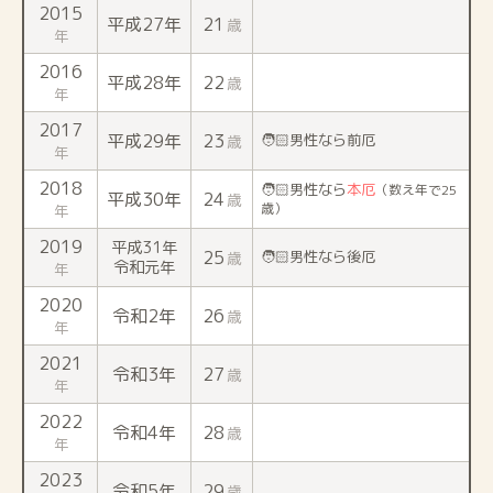
2015
平成27年
21
歳
年
2016
平成28年
22
歳
年
2017
平成29年
23
🧑🏻男性なら前厄
歳
年
2018
🧑🏻男性なら
本厄
（数え年で25
平成30年
24
歳
歳）
年
2019
平成31年
25
🧑🏻男性なら後厄
歳
令和元年
年
2020
令和2年
26
歳
年
2021
令和3年
27
歳
年
2022
令和4年
28
歳
年
2023
令和5年
29
歳