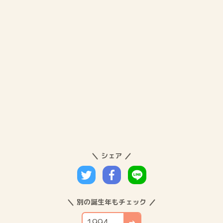
シェア
別の誕生年もチェック
→