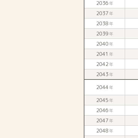
2036
年
2037
年
2038
年
2039
年
2040
年
2041
年
2042
年
2043
年
2044
年
2045
年
2046
年
2047
年
2048
年