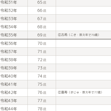
令和31年
65
歳
令和32年
66
歳
令和33年
67
歳
令和34年
68
歳
令和35年
69
👏古希
歳
（こき・数え年で70歳）
令和36年
70
歳
令和37年
71
歳
令和38年
72
歳
令和39年
73
歳
令和40年
74
歳
令和41年
75
歳
令和42年
76
👏喜寿
歳
（きじゅ・数え年で77歳）
令和43年
77
歳
令和44年
78
歳