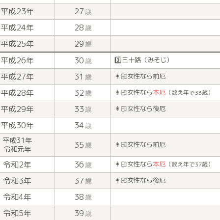
平成23年
27
歳
平成24年
28
歳
平成25年
29
歳
平成26年
30
3️⃣三十路（みそじ）
歳
平成27年
31
👩🏻女性なら前厄
歳
平成28年
32
👩🏻女性なら
本厄
歳
（数え年で33歳）
平成29年
33
👩🏻女性なら後厄
歳
平成30年
34
歳
平成31年
35
👩🏻女性なら前厄
歳
令和元年
令和2年
36
👩🏻女性なら
本厄
歳
（数え年で37歳）
令和3年
37
👩🏻女性なら後厄
歳
令和4年
38
歳
令和5年
39
歳