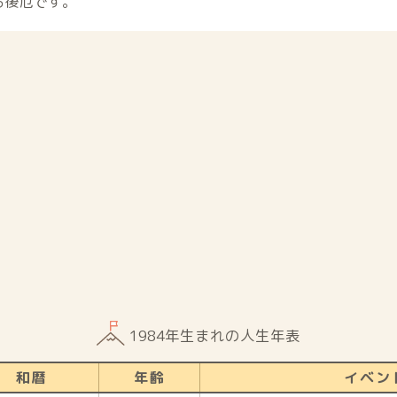
なら後厄です。
1984年生まれの人生年表
和暦
年齢
イベン