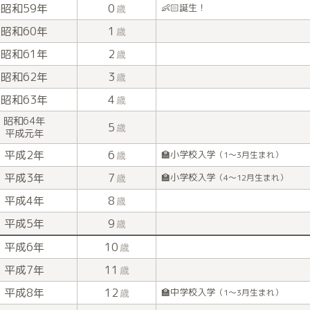
昭和59年
0
👶🏻誕生！
歳
昭和60年
1
歳
昭和61年
2
歳
昭和62年
3
歳
昭和63年
4
歳
昭和64年
5
歳
平成元年
平成2年
6
🏫小学校入学
歳
（1〜3月生まれ）
平成3年
7
🏫小学校入学
歳
（4〜12月生まれ）
平成4年
8
歳
平成5年
9
歳
平成6年
10
歳
平成7年
11
歳
平成8年
12
🏫中学校入学
歳
（1〜3月生まれ）