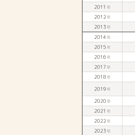
2011
年
2012
年
2013
年
2014
年
2015
年
2016
年
2017
年
2018
年
2019
年
2020
年
2021
年
2022
年
2023
年