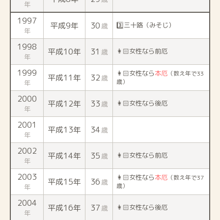
年
1997
平成9年
30
3️⃣三十路（みそじ）
歳
年
1998
平成10年
31
👩🏻女性なら前厄
歳
年
1999
👩🏻女性なら
本厄
（数え年で33
平成11年
32
歳
歳）
年
2000
平成12年
33
👩🏻女性なら後厄
歳
年
2001
平成13年
34
歳
年
2002
平成14年
35
👩🏻女性なら前厄
歳
年
2003
👩🏻女性なら
本厄
（数え年で37
平成15年
36
歳
歳）
年
2004
平成16年
37
👩🏻女性なら後厄
歳
年