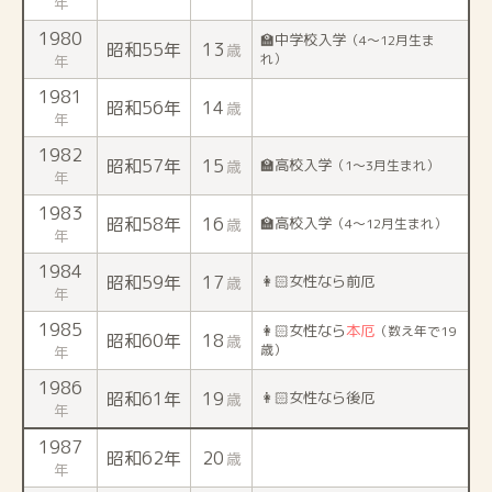
年
1980
🏫中学校入学
（4〜12月生ま
昭和55年
13
歳
れ）
年
1981
昭和56年
14
歳
年
1982
昭和57年
15
🏫高校入学
歳
（1〜3月生まれ）
年
1983
昭和58年
16
🏫高校入学
歳
（4〜12月生まれ）
年
1984
昭和59年
17
👩🏻女性なら前厄
歳
年
1985
👩🏻女性なら
本厄
（数え年で19
昭和60年
18
歳
歳）
年
1986
昭和61年
19
👩🏻女性なら後厄
歳
年
1987
昭和62年
20
歳
年