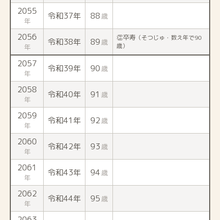
2055
令和37年
88
歳
年
2056
👏卒寿
（そつじゅ・数え年で90
令和38年
89
歳
歳）
年
2057
令和39年
90
歳
年
2058
令和40年
91
歳
年
2059
令和41年
92
歳
年
2060
令和42年
93
歳
年
2061
令和43年
94
歳
年
2062
令和44年
95
歳
年
2063