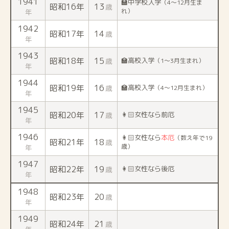
1941
🏫中学校入学
（4〜12月生ま
昭和16年
13
歳
れ）
年
1942
昭和17年
14
歳
年
1943
昭和18年
15
🏫高校入学
歳
（1〜3月生まれ）
年
1944
昭和19年
16
🏫高校入学
歳
（4〜12月生まれ）
年
1945
昭和20年
17
👩🏻女性なら前厄
歳
年
1946
👩🏻女性なら
本厄
（数え年で19
昭和21年
18
歳
歳）
年
1947
昭和22年
19
👩🏻女性なら後厄
歳
年
1948
昭和23年
20
歳
年
1949
昭和24年
21
歳