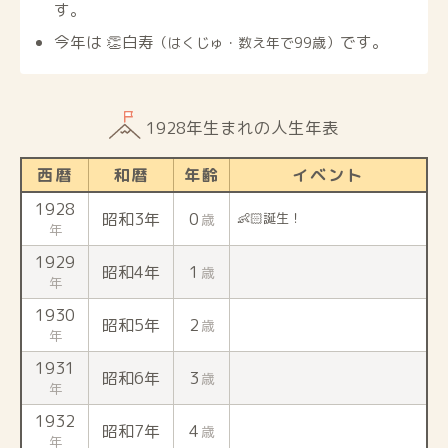
す。
今年は 👏白寿
です。
（はくじゅ・数え年で99歳）
1928年生まれの人生年表
西暦
和暦
年齢
イベント
1928
昭和3年
0
👶🏻誕生！
歳
年
1929
昭和4年
1
歳
年
1930
昭和5年
2
歳
年
1931
昭和6年
3
歳
年
1932
昭和7年
4
歳
年