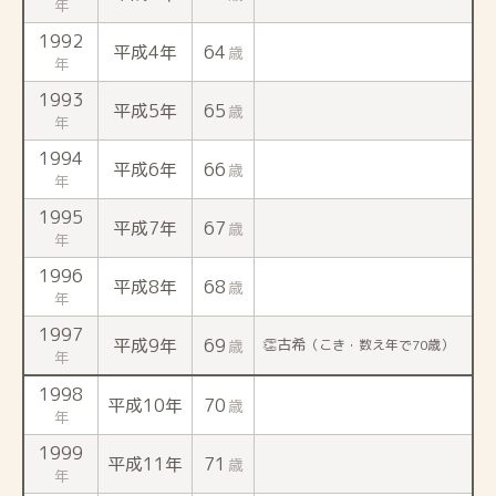
年
1992
平成4年
64
歳
年
1993
平成5年
65
歳
年
1994
平成6年
66
歳
年
1995
平成7年
67
歳
年
1996
平成8年
68
歳
年
1997
平成9年
69
👏古希
歳
（こき・数え年で70歳）
年
1998
平成10年
70
歳
年
1999
平成11年
71
歳
年