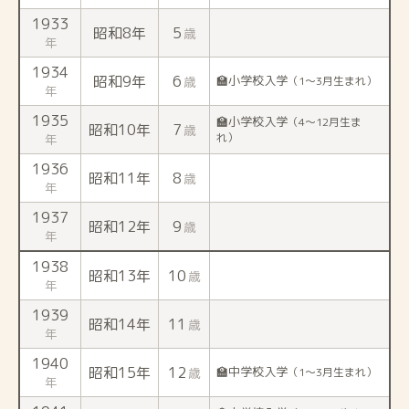
1933
昭和8年
5
歳
年
1934
昭和9年
6
🏫小学校入学
歳
（1〜3月生まれ）
年
1935
🏫小学校入学
（4〜12月生ま
昭和10年
7
歳
れ）
年
1936
昭和11年
8
歳
年
1937
昭和12年
9
歳
年
1938
昭和13年
10
歳
年
1939
昭和14年
11
歳
年
1940
昭和15年
12
🏫中学校入学
歳
（1〜3月生まれ）
年