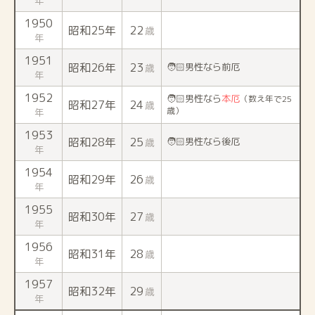
年
1950
昭和25年
22
歳
年
1951
昭和26年
23
🧑🏻男性なら前厄
歳
年
1952
🧑🏻男性なら
本厄
（数え年で25
昭和27年
24
歳
歳）
年
1953
昭和28年
25
🧑🏻男性なら後厄
歳
年
1954
昭和29年
26
歳
年
1955
昭和30年
27
歳
年
1956
昭和31年
28
歳
年
1957
昭和32年
29
歳
年