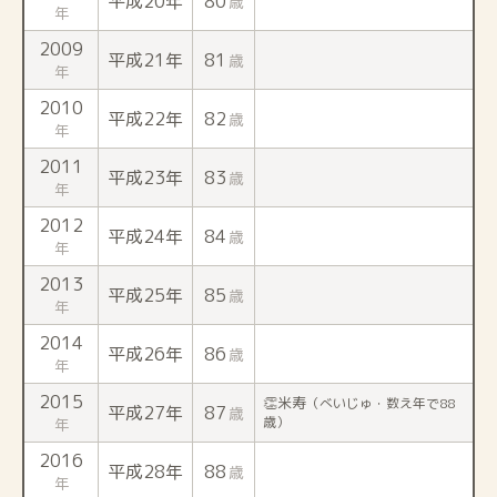
平成20年
80
歳
年
2009
平成21年
81
歳
年
2010
平成22年
82
歳
年
2011
平成23年
83
歳
年
2012
平成24年
84
歳
年
2013
平成25年
85
歳
年
2014
平成26年
86
歳
年
2015
👏米寿
（べいじゅ・数え年で88
平成27年
87
歳
歳）
年
2016
平成28年
88
歳
年