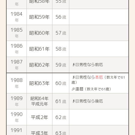
昭和58年
55
歳
年
1984
昭和59年
56
歳
年
1985
昭和60年
57
歳
年
1986
昭和61年
58
歳
年
1987
昭和62年
59
👴🏻男性なら前厄
歳
年
👴🏻男性なら
本厄
（数え年で61
1988
昭和63年
60
歳）
歳
年
🎉還暦
（数え年で61歳）
1989
昭和64年
61
👴🏻男性なら後厄
歳
平成元年
年
1990
平成2年
62
歳
年
1991
平成3年
63
歳