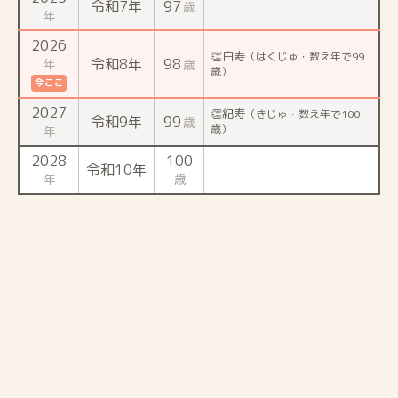
令和7年
97
歳
年
2026
👏白寿
（はくじゅ・数え年で99
令和8年
98
年
歳
歳）
今ここ
2027
👏紀寿
（きじゅ・数え年で100
令和9年
99
歳
歳）
年
2028
100
令和10年
年
歳