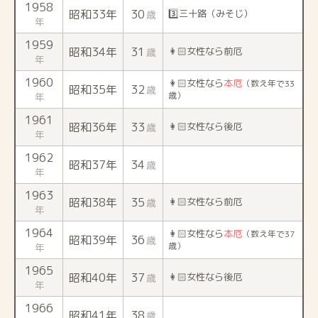
1958
昭和33年
30
3️⃣三十路（みそじ）
歳
年
1959
昭和34年
31
👩🏻女性なら前厄
歳
年
1960
👩🏻女性なら
本厄
（数え年で33
昭和35年
32
歳
歳）
年
1961
昭和36年
33
👩🏻女性なら後厄
歳
年
1962
昭和37年
34
歳
年
1963
昭和38年
35
👩🏻女性なら前厄
歳
年
1964
👩🏻女性なら
本厄
（数え年で37
昭和39年
36
歳
歳）
年
1965
昭和40年
37
👩🏻女性なら後厄
歳
年
1966
昭和41年
38
歳