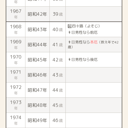
年
1967
昭和42年
39
歳
年
1968
4️⃣四十路（よそじ）
昭和43年
40
歳
年
👨🏻男性なら前厄
1969
👨🏻男性なら
本厄
（数え年で42
昭和44年
41
歳
歳）
年
1970
昭和45年
42
👨🏻男性なら後厄
歳
年
1971
昭和46年
43
歳
年
1972
昭和47年
44
歳
年
1973
昭和48年
45
歳
年
1974
昭和49年
46
歳
年